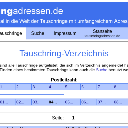
Startseite
Tauschringe
Suche
Impressum
tauschringadressen.de
Tauschring-Verzeichnis
 sind alle Tauschringe aufgelistet, die sich im Verzeichnis angemeldet h
Finden eines bestimmten Tauschrings kann auch die
Suche
benutzt we
Postleitzahl:
1...
2...
3...
4...
5...
6...
7...
8...
01...
02...
03...
04...
05...
06...
07...
08...
Seite:
1