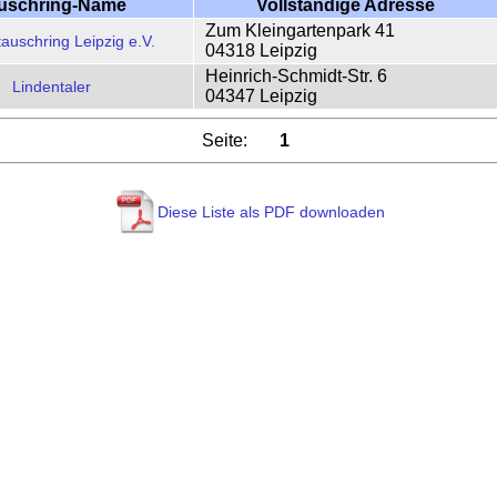
uschring-Name
Vollständige Adresse
Zum Kleingartenpark 41
auschring Leipzig e.V.
04318 Leipzig
Heinrich-Schmidt-Str. 6
Lindentaler
04347 Leipzig
Seite:
1
Diese Liste als PDF downloaden