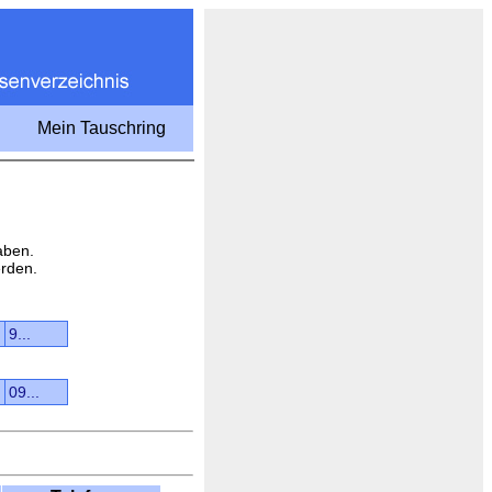
Mein Tauschring
aben.
rden.
9...
09...