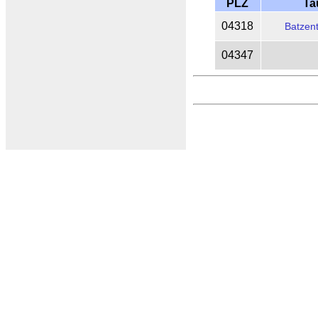
PLZ
Ta
04318
Batzent
04347