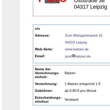
Oststraße 38
04317 Leipzig
c/o
Adresse:
Zum Kleingartenpark 41
04318 Leipzig
Web-Seite:
www.batzen.de
Email:
post
batzen.de
Name der
Verrechnungs-
Batzen
einheit:
Verrechnung:
1 Batzen entspricht 1 €
Gebühren:
ab 0,80 € pro Monat
Entscheidungs-
Vorstand
struktur: